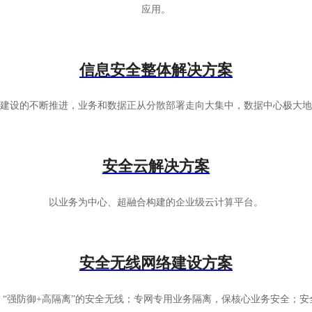
应用。
信息安全整体解决方案
建设的不断推进，业务和数据正从分散部署走向大集中，数据中心极大地
安全云解决方案
以业务为中心、超融合构建的企业级云计算平台。
安全无线网络建设方案
“强防御+高隔离”的安全无线；专网专用业务隔离，保核心业务安全；