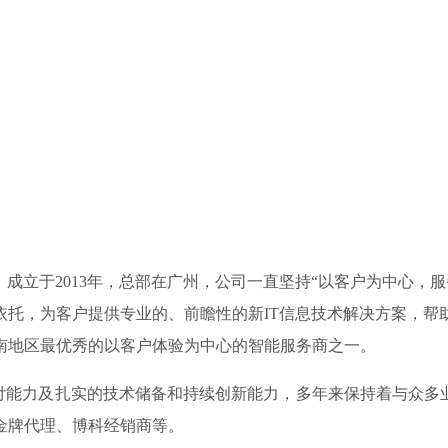
）成立于2013年，总部在广州，公司一直坚持“以客户为中心，
依托，为客户提供专业的、前瞻性的新IT信息技术解决方案，帮
南地区最优秀的以客户体验为中心的智能服务商之一。
力及扎实的技术储备和持续创新能力，多年来保持着与众多业界
金牌代理、博科经销商等。