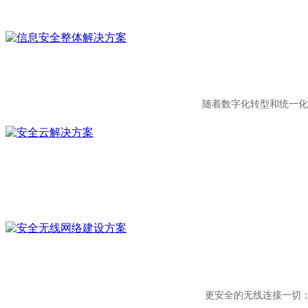
随着数字化转型和统一化
更安全的无线连接一切；