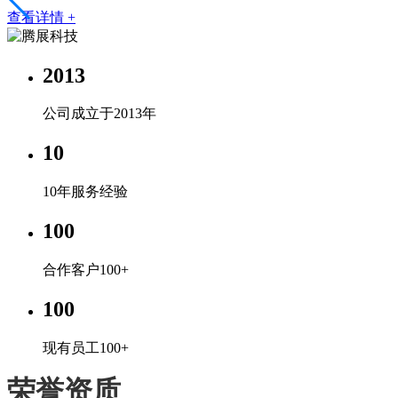
查看详情 +
2013
公司成立于2013年
10
10年服务经验
100
合作客户100+
100
现有员工100+
荣誉资质