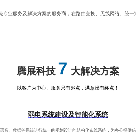
网络系统专业服务及解决方案的服务商，在路由交换、无线网络、统
7
腾展科技
大解决方案
以客户为中心、服务只有起点，满意没有终点！
弱电系统建设及智能化系统
有语音、数据等系统进行统一的规划设计的结构化布线系统，为办公提供信