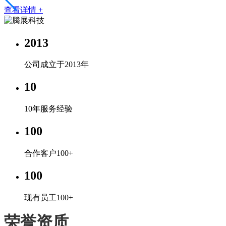
查看详情 +
2013
公司成立于2013年
10
10年服务经验
100
合作客户100+
100
现有员工100+
荣誉资质