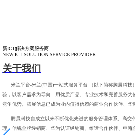
新ICT解决方案服务商
NEW ICT SOLUTION SERVICE PROVIDER
关于我们
米兰平台-米兰(中国)一站式服务平台 （以下简称腾展科技
验，以客户需求为导向，用优质产品、专业技术和完善服务为
竞争优势。腾展信息已成为业内值得信赖的商业合作伙伴、华
腾展科技自成立以来不断优化先进的服务管理体系、高交付能
理、信锐金牌经销商、华为认证经销商、维谛合作伙伴、申瓯