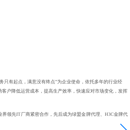
服务只有起点，满意没有终点”为企业使命，依托多年的行业经
助客户降低运营成本，提高生产效率，快速应对市场变化，发挥
领先IT厂商紧密合作，先后成为绿盟金牌代理、H3C金牌代